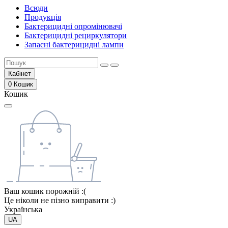
Всюди
Продукція
Бактерицидні опромінювачі
Бактерицидні рециркулятори
Запасні бактерицидні лампи
Кабінет
0
Кошик
Кошик
Ваш кошик порожній :(
Це ніколи не пізно виправити :)
Українська
UA