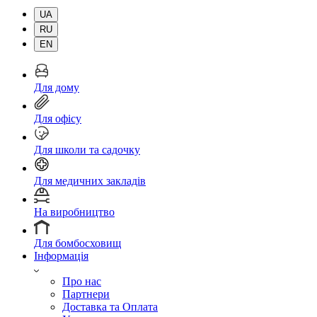
UA
RU
EN
Для дому
Для офісу
Для школи та садочку
Для медичних закладів
На виробництво
Для бомбосховищ
Інформація
Про нас
Партнери
Доставка та Оплата