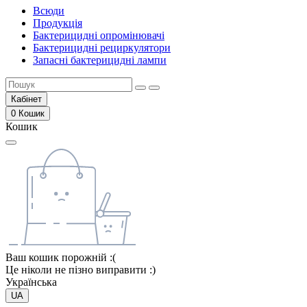
Всюди
Продукція
Бактерицидні опромінювачі
Бактерицидні рециркулятори
Запасні бактерицидні лампи
Кабінет
0
Кошик
Кошик
Ваш кошик порожній :(
Це ніколи не пізно виправити :)
Українська
UA